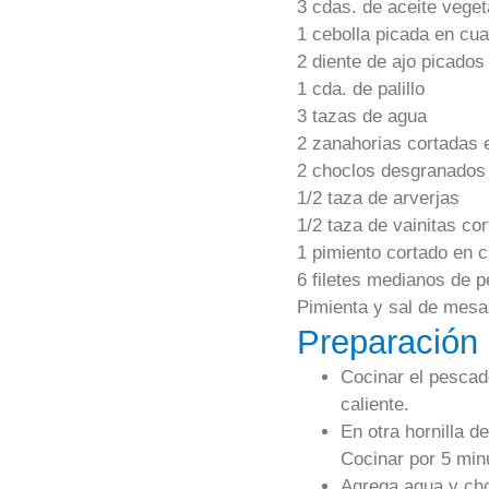
3 cdas. de aceite veget
1 cebolla picada en cua
2 diente de ajo picados
1 cda. de palillo
3 tazas de agua
2 zanahorias cortadas 
2 choclos desgranados
1/2 taza de arverjas
1/2 taza de vainitas co
1 pimiento cortado en 
6 filetes medianos de 
Pimienta y sal de mesa
Preparación
Cocinar el pescad
caliente.
En otra hornilla de
Cocinar por 5 min
Agrega agua y cho