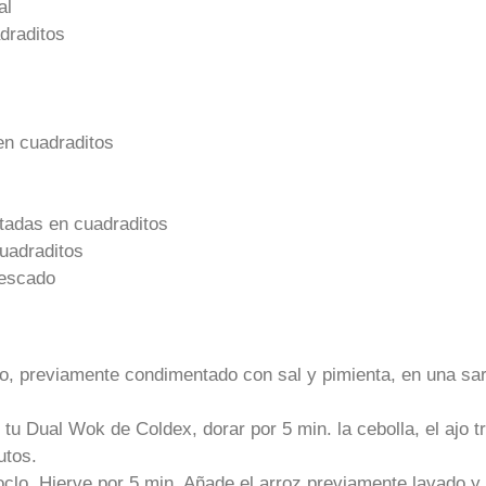
al
draditos
en cuadraditos
rtadas en cuadraditos
cuadraditos
pescado
o, previamente condimentado con sal y pimienta, en una sart
 tu Dual Wok de Coldex, dorar por 5 min. la cebolla, el ajo tri
utos.
clo. Hierve por 5 min. Añade el arroz previamente lavado y 