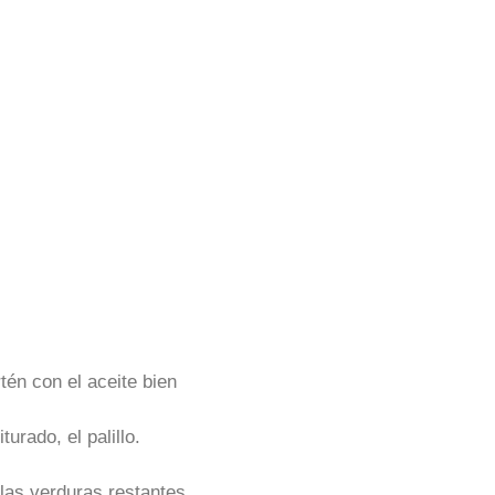
én con el aceite bien
turado, el palillo.
las verduras restantes.